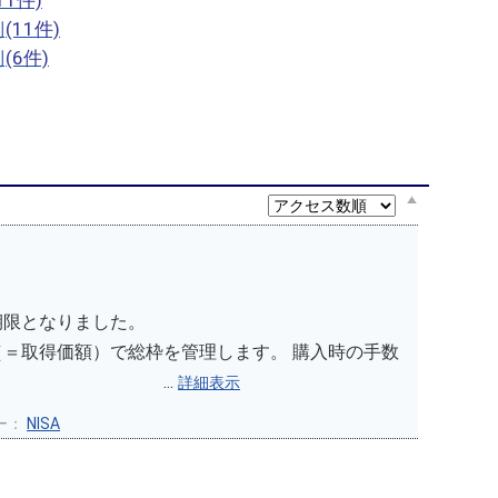
11件)
(11件)
制
(6件)
制
無期限となりました。
総枠を管理します。 購入時の手数
ん。 ...
詳細表示
ー：
NISA