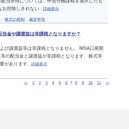
る配当所得については、申告分離課税を選択したも
お控除しきれない...
詳細表示
ー：
株式の税制
,
確定申告
の配当金や譲渡益は非課税となりますか？
び譲渡益等は非課税となりません。 NISA口座開
託等の配当金と譲渡益が非課税となります。株式等
があります...
詳細表示
≪
1
2
3
4
5
6
7
8
9
10
11
≫