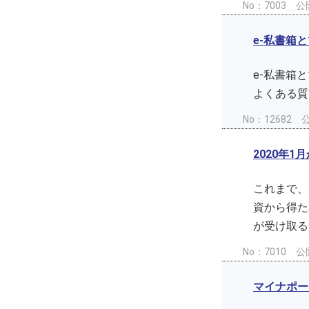
No：7003
公開
e-私書箱
e-私書箱
よくある
No：12682
公
2020年
これまで、
資から得た
が受け取る
No：7010
公開
マイナポー