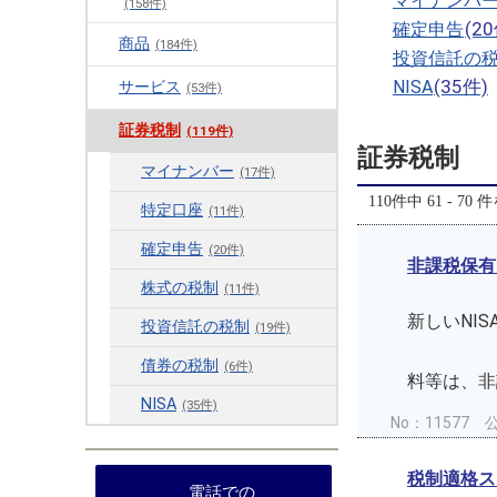
マイナンバ
(158件)
(2
確定申告
商品
(184件)
投資信託の
(35件)
NISA
サービス
(53件)
証券税制
(119件)
証券税制
マイナンバー
(17件)
110件中 61 - 70
特定口座
(11件)
確定申告
(20件)
非課税保有
株式の税制
(11件)
新しいNI
投資信託の税制
(19件)
その非
債券の税制
(6件)
料等
NISA
(35件)
No：11577
公
税制適格ス
電話での