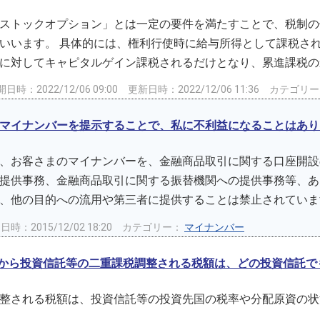
ストックオプション」とは一定の要件を満たすことで、税制の
いいます。 具体的には、権利行使時に給与所得として課税さ
に対してキャピタルゲイン課税されるだけとなり、累進課税の影
日時：2022/12/06 09:00
更新日時：2022/12/06 11:36
カテゴリ
マイナンバーを提示することで、私に不利益になることはあり
、お客さまのマイナンバーを、金融商品取引に関する口座開設
提供事務、金融商品取引に関する振替機関への提供事務等、あ
、他の目的への流用や第三者に提供することは禁止されています
時：2015/12/02 18:20
カテゴリー：
マイナンバー
1月から投資信託等の二重課税調整される税額は、どの投資信託
整される税額は、投資信託等の投資先国の税率や分配原資の