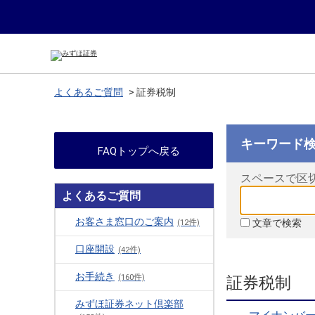
よくあるご質問
>
証券税制
キーワード
FAQトップへ戻る
スペースで区
よくあるご質問
お客さま窓口のご案内
文章で検索
(12件)
口座開設
(42件)
お手続き
(160件)
証券税制
みずほ証券ネット倶楽部