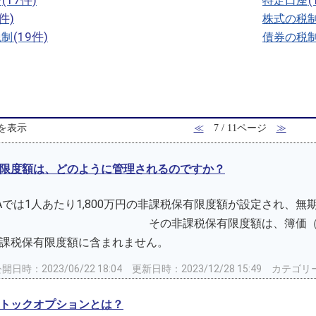
(17件)
(
ー
特定口座
0件)
株式の税
(19件)
税制
債券の税
 件を表示
≪
7 / 11ページ
≫
限度額は、どのように管理されるのですか？
SAでは1人あたり1,800万円の非課税保有限度額が設定され、
課税保有限度額は、簿価（＝取得価額）で
は、非課税保有限度額に含まれませ
開日時：2023/06/22 18:04
更新日時：2023/12/28 15:49
カテゴリ
トックオプションとは？