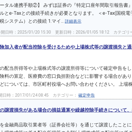
ータル連携手順②】 みずほ証券の『特定口座年間取引報告書』
とe-Taxとの接続手続きが必要となります。 ＜e-Tax(国税電
システム）との接続 1.マイ...
詳細表示
開日時：2025/01/20 15:30
更新日時：2026/01/05 18:12
カテゴリ
険加入者が配当控除を受けるためや上場株式等の譲渡損失と通
の配当所得等や上場株式等の譲渡所得等について確定申告をし
険料の算定、医療費の窓口負担割合などに影響する場合があり
どについては、市区町村役場へお問い合わせください。 上場株式
日時：2017/01/24 08:45
カテゴリー：
確定申告
の譲渡損失がある場合の損益通算や繰越控除手続きについて、
を金融商品取引業者等（証券会社等）を通じて譲渡したことに