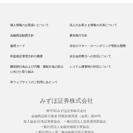
個人情報のお取扱いについて
法人のお客さま情報の共有について
金融商品勧誘方針
最良執行方針
倫理コード
当社のマネー・ローンダリング等防止態勢
利益相反管理方針の概要
反社会的勢力への対応について
贈収賄行為および汚職・腐敗行為の防止
システム障害時の対応について
に向けた取り組み
本ウェブサイトのご利用にあたって
みずほ証券株式会社
商号等/みずほ証券株式会社
金融商品取引業者 関東財務局長（金商）第94号
加入協会/日本証券業協会、一般社団法人資産運用業協会、
一般社団法人金融先物取引業協会、
一般社団法人第二種金融商品取引業協会、