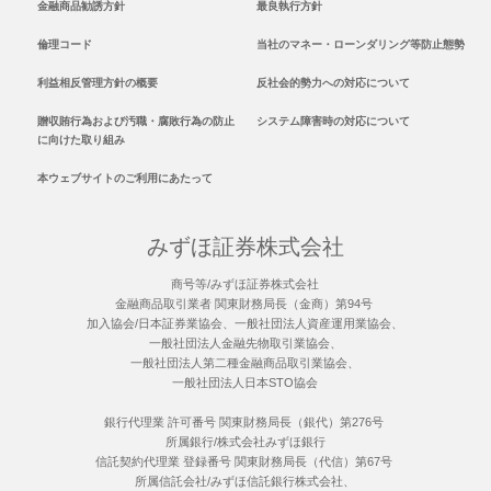
金融商品勧誘方針
最良執行方針
倫理コード
当社のマネー・ローンダリング等防止態勢
利益相反管理方針の概要
反社会的勢力への対応について
贈収賄行為および汚職・腐敗行為の防止
システム障害時の対応について
に向けた取り組み
本ウェブサイトのご利用にあたって
みずほ証券株式会社
商号等/みずほ証券株式会社
金融商品取引業者 関東財務局長（金商）第94号
加入協会/日本証券業協会、一般社団法人資産運用業協会、
一般社団法人金融先物取引業協会、
一般社団法人第二種金融商品取引業協会、
一般社団法人日本STO協会
銀行代理業 許可番号 関東財務局長（銀代）第276号
所属銀行/株式会社みずほ銀行
信託契約代理業 登録番号 関東財務局長（代信）第67号
所属信託会社/みずほ信託銀行株式会社、