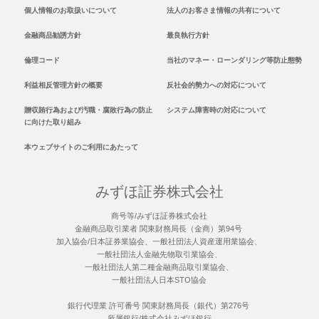
個人情報のお取扱いについて
法人のお客さま情報の共有について
金融商品勧誘方針
最良執行方針
倫理コード
当社のマネー・ローンダリング等防止態勢
利益相反管理方針の概要
反社会的勢力への対応について
贈収賄行為および汚職・腐敗行為の防止
システム障害時の対応について
に向けた取り組み
本ウェブサイトのご利用にあたって
みずほ証券株式会社
商号等/みずほ証券株式会社
金融商品取引業者 関東財務局長（金商）第94号
加入協会/日本証券業協会、一般社団法人資産運用業協会、
一般社団法人金融先物取引業協会、
一般社団法人第二種金融商品取引業協会、
一般社団法人日本STO協会
銀行代理業 許可番号 関東財務局長（銀代）第276号
所属銀行/株式会社みずほ銀行