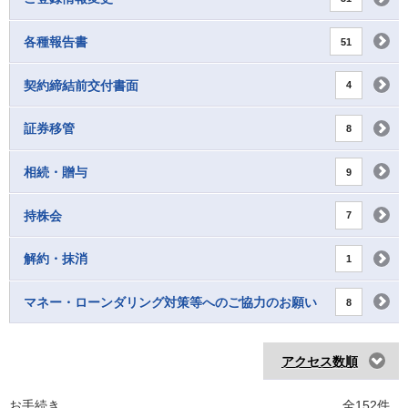
各種報告書
51
契約締結前交付書面
4
証券移管
8
相続・贈与
9
持株会
7
解約・抹消
1
マネー・ローンダリング対策等へのご協力のお願い
8
アクセス数順
お手続き
全152件