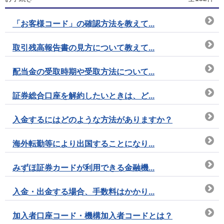
「お客様コード」の確認方法を教えて...
取引残高報告書の見方について教えて...
配当金の受取時期や受取方法について...
証券総合口座を解約したいときは、ど...
入金するにはどのような方法がありますか？
海外転勤等により出国することになり...
みずほ証券カードが利用できる金融機...
入金・出金する場合、手数料はかかり...
加入者口座コード・機構加入者コードとは？