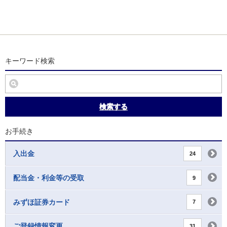
キーワード検索
検索する
お手続き
入出金
24
配当金・利金等の受取
9
みずほ証券カード
7
ご登録情報変更
31