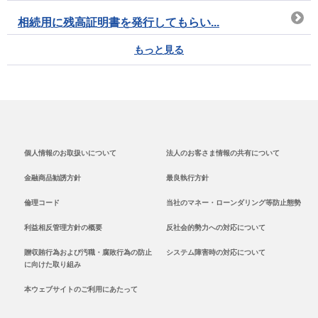
相続用に残高証明書を発行してもらい...
もっと見る
個人情報のお取扱いについて
法人のお客さま情報の共有について
金融商品勧誘方針
最良執行方針
倫理コード
当社のマネー・ローンダリング等防止態勢
利益相反管理方針の概要
反社会的勢力への対応について
贈収賄行為および汚職・腐敗行為の防止
システム障害時の対応について
に向けた取り組み
本ウェブサイトのご利用にあたって