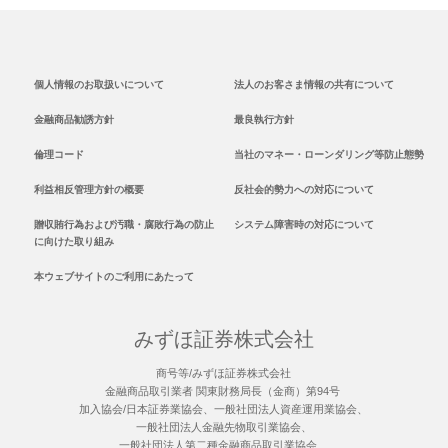
個人情報のお取扱いについて
法人のお客さま情報の共有について
金融商品勧誘方針
最良執行方針
倫理コード
当社のマネー・ローンダリング等防止態勢
利益相反管理方針の概要
反社会的勢力への対応について
贈収賄行為および汚職・腐敗行為の防止
システム障害時の対応について
に向けた取り組み
本ウェブサイトのご利用にあたって
みずほ証券株式会社
商号等/みずほ証券株式会社
金融商品取引業者 関東財務局長（金商）第94号
加入協会/日本証券業協会、一般社団法人資産運用業協会、
一般社団法人金融先物取引業協会、
一般社団法人第二種金融商品取引業協会、