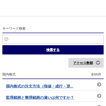
キーワード検索
検索する
アクセス数順
国内株式
全65件
国内株式の注文方法（指値・成行・逆...
監理銘柄と整理銘柄の違いは何ですか？