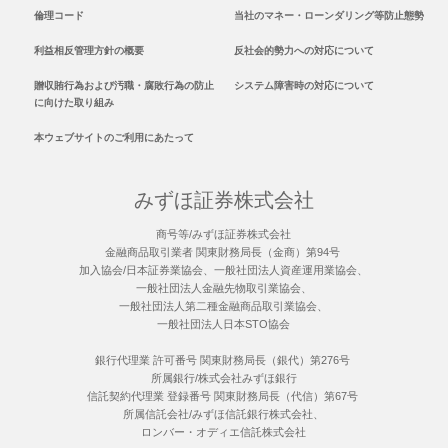
倫理コード
当社のマネー・ローンダリング等防止態勢
利益相反管理方針の概要
反社会的勢力への対応について
贈収賄行為および汚職・腐敗行為の防止
システム障害時の対応について
に向けた取り組み
本ウェブサイトのご利用にあたって
みずほ証券株式会社
商号等/みずほ証券株式会社
金融商品取引業者 関東財務局長（金商）第94号
加入協会/日本証券業協会、一般社団法人資産運用業協会、
一般社団法人金融先物取引業協会、
一般社団法人第二種金融商品取引業協会、
一般社団法人日本STO協会
銀行代理業 許可番号 関東財務局長（銀代）第276号
所属銀行/株式会社みずほ銀行
信託契約代理業 登録番号 関東財務局長（代信）第67号
所属信託会社/みずほ信託銀行株式会社、
ロンバー・オディエ信託株式会社