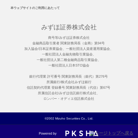
本ウェブサイトのご利用にあたって
みずほ証券株式会社
商号等/みずほ証券株式会社
金融商品取引業者 関東財務局長（金商）第94号
加入協会/日本証券業協会、一般社団法人資産運用業協会、
一般社団法人金融先物取引業協会、
一般社団法人第二種金融商品取引業協会、
一般社団法人日本STO協会
銀行代理業 許可番号 関東財務局長（銀代）第276号
所属銀行/株式会社みずほ銀行
信託契約代理業 登録番号 関東財務局長（代信）第67号
所属信託会社/みずほ信託銀行株式会社、
ロンバー・オディエ信託株式会社
©2002 Mizuho Securities Co., Ltd.
Powered by