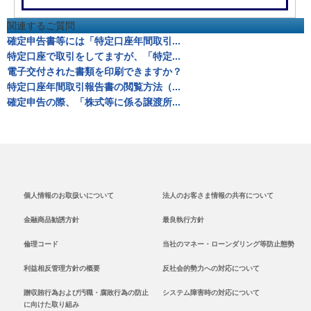
関連するご質問
確定申告書等には「特定口座年間取引...
特定口座で取引をしてますが、「特定...
電子交付された書類を印刷できますか？
特定口座年間取引報告書の閲覧方法（...
確定申告の際、「株式等に係る譲渡所...
個人情報のお取扱いについて
法人のお客さま情報の共有について
金融商品勧誘方針
最良執行方針
倫理コード
当社のマネー・ローンダリング等防止態勢
利益相反管理方針の概要
反社会的勢力への対応について
贈収賄行為および汚職・腐敗行為の防止
システム障害時の対応について
に向けた取り組み