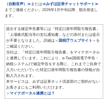
（自動音声）≫
または
≪みずほ証券チャットサポート≫
までご連絡ください。2026年1月中旬以降、順次発送し
ます。
提出する確定申告書等には「特定口座年間取引報告書」
「上場株式配当等の支払通知書」などの添付または提示
が不要となりました。詳細は＜
国税庁ウェブサイト
＞を
ご確認ください。
当社は、「特定口座年間取引報告書」をマイナポータル
と連携しています。これにより、e-Tax(国税電子申告・
納税システム)で確定申告をする際に、これまでご自身で
入力いただいていた特定口座年間取引報告書の情報が自
動入力されます。
本サービスは、みずほ証券ネット倶楽部のご契約がない
お客さまにもご利用いただけます。
＞
マイナポータル連携とは？