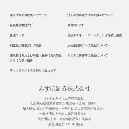
個人情報のお取扱いについて
法人のお客さま情報の共有について
金融商品勧誘方針
最良執行方針
倫理コード
当社のマネー・ローンダリング等防止態勢
利益相反管理方針の概要
反社会的勢力への対応について
贈収賄行為および汚職・腐敗行為の防止
システム障害時の対応について
に向けた取り組み
本ウェブサイトのご利用にあたって
みずほ証券株式会社
商号等/みずほ証券株式会社
金融商品取引業者 関東財務局長（金商）第94号
加入協会/日本証券業協会、一般社団法人資産運用業協会、
一般社団法人金融先物取引業協会、
一般社団法人第二種金融商品取引業協会、
一般社団法人日本STO協会