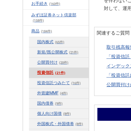
を伴わない
お手続き
(160件)
対して、運
みずほ証券ネット倶楽部
(158件)
商品
(184件)
関連するご質問
国内株式
(65件)
取引残高報
新規/既公開株式
(21件)
「投資信託
公開買付け
(20件)
インデック
投資信託
(21件)
「投資信託
投資信託つみたて
(16件)
公開買付け
外貨建MMF
(4件)
国内債券
(9件)
個人向け国債
(8件)
外国株式・外国債券
(8件)