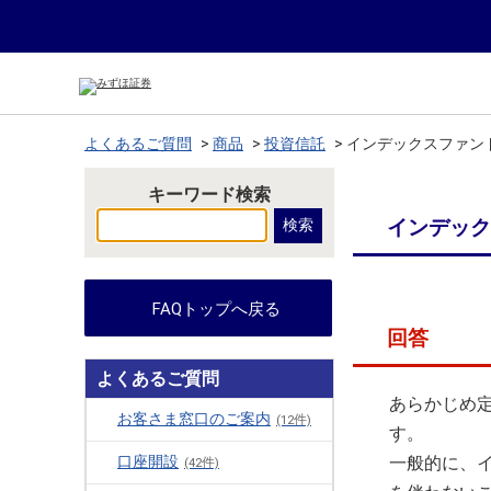
よくあるご質問
>
商品
>
投資信託
>
インデックスファン
キーワード検索
インデック
FAQトップへ戻る
回答
よくあるご質問
あらかじめ
お客さま窓口のご案内
(12件)
す。
口座開設
一般的に、
(42件)