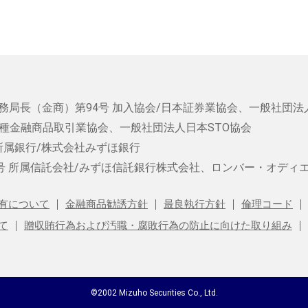
務局長（金商）第94号
加入協会/日本証券業協会、一般社団法
種金融商品取引業協会、一般社団法人日本STO協会
所属銀行/株式会社みずほ銀行
号
所属信託会社/みずほ信託銀行株式会社、ロンバー・オディ
有について
金融商品勧誘方針
最良執行方針
倫理コード
て
贈収賄行為および汚職・腐敗行為の防止に向けた取り組み
©2002 Mizuho Securities Co., Ltd.