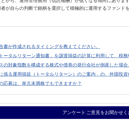
ことから、運用管理費用（信託報酬）が低くなる傾向にありま
用者が自らの判断で銘柄を選択して積極的に運用するファンド
告書が作成されるタイミングを教えてください。
トータルリターン通知書」を譲渡損益の計算に利用して、税務
スの対象指数を構成する株式や債券の発行会社が倒産した場合
に係る運用損益（トータルリターン）のご案内」の、外国投資
の応募は、単元未満株でもできますか？
アンケート:ご意見をお聞かせく