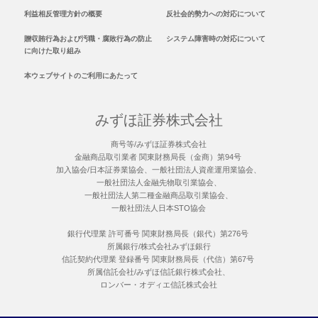
利益相反管理方針の概要
反社会的勢力への対応について
贈収賄行為および汚職・腐敗行為の防止
システム障害時の対応について
に向けた取り組み
本ウェブサイトのご利用にあたって
みずほ証券株式会社
商号等/みずほ証券株式会社
金融商品取引業者 関東財務局長（金商）第94号
加入協会/日本証券業協会、一般社団法人資産運用業協会、
一般社団法人金融先物取引業協会、
一般社団法人第二種金融商品取引業協会、
一般社団法人日本STO協会
銀行代理業 許可番号 関東財務局長（銀代）第276号
所属銀行/株式会社みずほ銀行
信託契約代理業 登録番号 関東財務局長（代信）第67号
所属信託会社/みずほ信託銀行株式会社、
ロンバー・オディエ信託株式会社