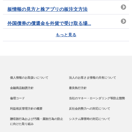
板情報の見方と株アプリの板注文方法
外国債券の償還金を外貨で受け取る場...
もっと見る
個人情報のお取扱いについて
法人のお客さま情報の共有について
金融商品勧誘方針
最良執行方針
倫理コード
当社のマネー・ローンダリング等防止態勢
利益相反管理方針の概要
反社会的勢力への対応について
贈収賄行為および汚職・腐敗行為の防止
システム障害時の対応について
に向けた取り組み