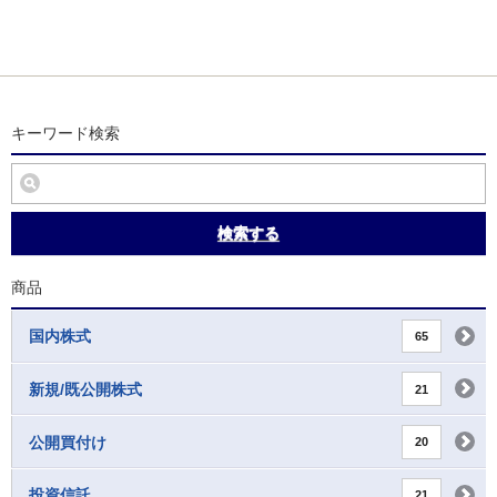
キーワード検索
検索する
商品
国内株式
65
新規/既公開株式
21
公開買付け
20
投資信託
21