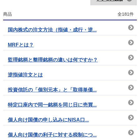
商品
全181件
国内株式の注文方法（指値・成行・逆...
MRFとは？
監理銘柄と整理銘柄の違いは何ですか？
逆指値注文とは
投資信託の「個別元本」と「取得単価...
特定口座内で同一銘柄を同じ日に売買...
個人向け国債の申し込みにNISA口...
個人向け国債の利子に対する税制につ...