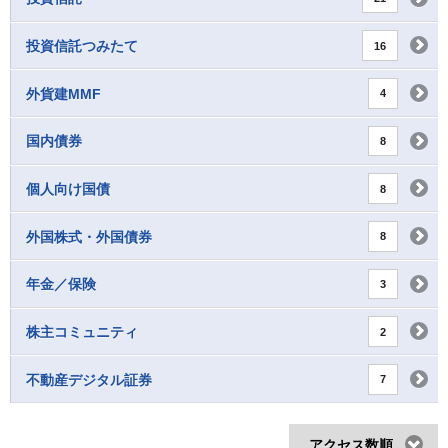
投資信託つみたて
16
外貨建MMF
4
国内債券
8
個人向け国債
8
外国株式・外国債券
8
年金／保険
3
株主コミュニティ
2
不動産デジタル証券
7
アクセス数順