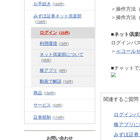
お手続き
(160件)
＞操作方法
みずほ証券ネット倶楽部
＞操作方法
(158件)
ログイン
(25件)
■ネット倶
ログインパ
利用環境
(10件)
＞
≪コール
ネット倶楽部について
(99件)
■チャットで
株アプリ
(8件)
動画で解説
(16件)
商品
(184件)
関連するご質問
サービス
(53件)
ログインパ
証券税制
(119件)
株アプリに
みずほ証券
お問い合わせ