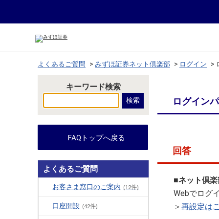
よくあるご質問
>
みずほ証券ネット倶楽部
>
ログイン
>
キーワード検索
ログインパ
FAQトップへ戻る
回答
よくあるご質問
■ネット倶
お客さま窓口のご案内
(12件)
Webでログ
口座開設
＞
再設定は
(42件)