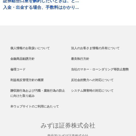
証券総合口座を解約したいときは、ど...
入金・出金する場合、手数料はかかり...
個人情報のお取扱いについて
法人のお客さま情報の共有について
金融商品勧誘方針
最良執行方針
倫理コード
当社のマネー・ローンダリング等防止態勢
利益相反管理方針の概要
反社会的勢力への対応について
贈収賄行為および汚職・腐敗行為の防止
システム障害時の対応について
に向けた取り組み
本ウェブサイトのご利用にあたって
みずほ証券株式会社
商号等/みずほ証券株式会社