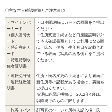
〇主な本人確認書類とご注意事項
・マイナンバ
・口座開設時はカードの両面をご提出
ーカード
ください。
（個人番号カ
・住所変更手続きなど口座開設時以外
ード）
で本人確認書類としてご利用になる際
・特定在留カ
は、氏名、住所、生年月日が記載され
ード
ている表面（写真のある側）をご提出
・特定特別永
ください。
住者証明書
・運転免許証
住所・氏名変更の手続きにより裏面に
・運転経歴証
新住所等の記載がある場合は、裏面も
明書
ご提出ください。
※運転経歴証明書は、2012年4月1日
以降発行のものに限ります。
・旅券（パス
顔写真のページと所持人記入欄（氏