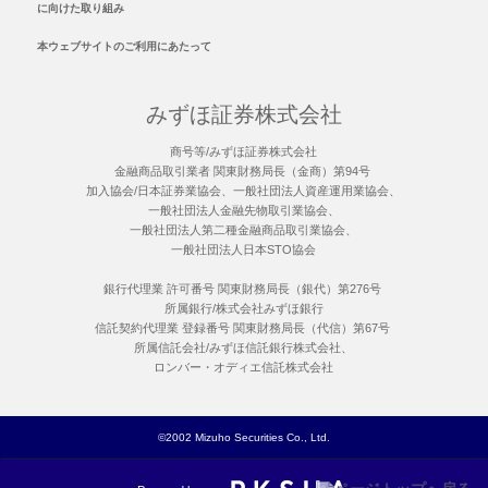
に向けた取り組み
本ウェブサイトのご利用にあたって
みずほ証券株式会社
商号等/みずほ証券株式会社
金融商品取引業者 関東財務局長（金商）第94号
加入協会/日本証券業協会、一般社団法人資産運用業協会、
一般社団法人金融先物取引業協会、
一般社団法人第二種金融商品取引業協会、
一般社団法人日本STO協会
銀行代理業 許可番号 関東財務局長（銀代）第276号
所属銀行/株式会社みずほ銀行
信託契約代理業 登録番号 関東財務局長（代信）第67号
所属信託会社/みずほ信託銀行株式会社、
ロンバー・オディエ信託株式会社
©2002 Mizuho Securities Co., Ltd.