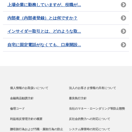
上場企業に勤務していますが、役職が...
内部者（内部者登録）とは何ですか？
インサイダー取引とは、どのような取...
自宅に固定電話がなくても、口座開設...
個人情報のお取扱いについて
法人のお客さま情報の共有について
金融商品勧誘方針
最良執行方針
倫理コード
当社のマネー・ローンダリング等防止態勢
利益相反管理方針の概要
反社会的勢力への対応について
贈収賄行為および汚職・腐敗行為の防止
システム障害時の対応について