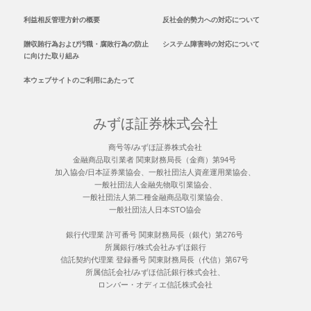
利益相反管理方針の概要
反社会的勢力への対応について
贈収賄行為および汚職・腐敗行為の防止
システム障害時の対応について
に向けた取り組み
本ウェブサイトのご利用にあたって
みずほ証券株式会社
商号等/みずほ証券株式会社
金融商品取引業者 関東財務局長（金商）第94号
加入協会/日本証券業協会、一般社団法人資産運用業協会、
一般社団法人金融先物取引業協会、
一般社団法人第二種金融商品取引業協会、
一般社団法人日本STO協会
銀行代理業 許可番号 関東財務局長（銀代）第276号
所属銀行/株式会社みずほ銀行
信託契約代理業 登録番号 関東財務局長（代信）第67号
所属信託会社/みずほ信託銀行株式会社、
ロンバー・オディエ信託株式会社