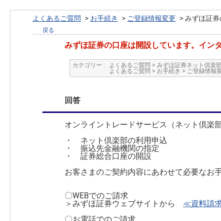
よくあるご質問
>
お手続き
>
ご登録情報変更
>
みずほ証券
戻る
みずほ証券の口座は開設しています。イン
カテゴリー :
よくあるご質問
>
みずほ証券ネット倶楽
よくあるご質問
>
お手続き
>
ご登録情報
回答
オンライントレードサービス（ネット倶楽
・ ネット倶楽部の利用申込
・ 振込先金融機関の指定
・ 証券総合口座の開設
お客さまのご契約内容にあわせて必要なお
〇WEBでのご請求
＞みずほ証券ウェブサイトから
≪資料請
〇お電話でのご請求