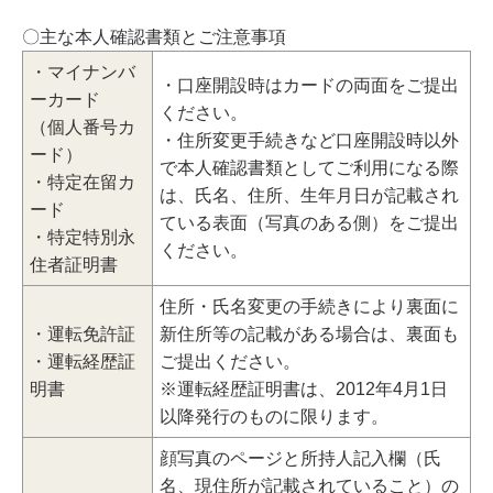
〇主な本人確認書類とご注意事項
・マイナンバ
・口座開設時はカードの両面をご提出
ーカード
ください。
（個人番号カ
・住所変更手続きなど口座開設時以外
ード）
で本人確認書類としてご利用になる際
・特定在留カ
は、氏名、住所、生年月日が記載され
ード
ている表面（写真のある側）をご提出
・特定特別永
ください。
住者証明書
住所・氏名変更の手続きにより裏面に
・運転免許証
新住所等の記載がある場合は、裏面も
・運転経歴証
ご提出ください。
明書
※運転経歴証明書は、2012年4月1日
以降発行のものに限ります。
顔写真のページと所持人記入欄（氏
名、現住所が記載されていること）の