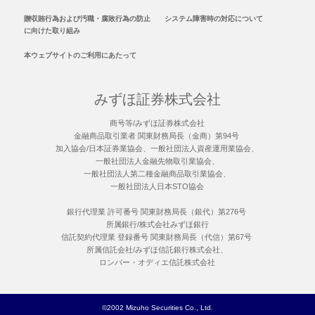
贈収賄行為および汚職・腐敗行為の防止
システム障害時の対応について
に向けた取り組み
本ウェブサイトのご利用にあたって
みずほ証券株式会社
商号等/みずほ証券株式会社
金融商品取引業者 関東財務局長（金商）第94号
加入協会/日本証券業協会、一般社団法人資産運用業協会、
一般社団法人金融先物取引業協会、
一般社団法人第二種金融商品取引業協会、
一般社団法人日本STO協会
銀行代理業 許可番号 関東財務局長（銀代）第276号
所属銀行/株式会社みずほ銀行
信託契約代理業 登録番号 関東財務局長（代信）第67号
所属信託会社/みずほ信託銀行株式会社、
ロンバー・オディエ信託株式会社
©2002 Mizuho Securities Co., Ltd.