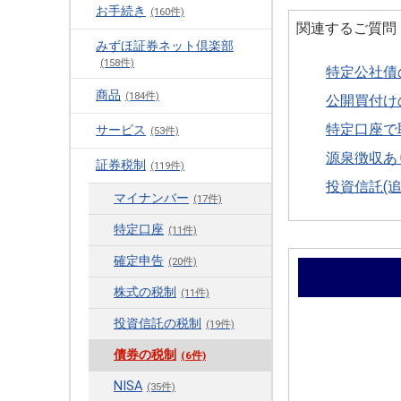
お手続き
(160件)
関連するご質問
みずほ証券ネット倶楽部
(158件)
特定公社債
商品
(184件)
公開買付け
特定口座で
サービス
(53件)
源泉徴収あ
証券税制
(119件)
投資信託(
マイナンバー
(17件)
特定口座
(11件)
確定申告
(20件)
株式の税制
(11件)
投資信託の税制
(19件)
債券の税制
(6件)
NISA
(35件)