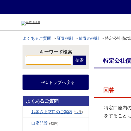
よくあるご質問
>
証券税制
>
債券の税制
>
特定公社債の
キーワード検索
特定公社債
FAQトップへ戻る
回答
よくあるご質問
特定口座内
お客さま窓口のご案内
(12件)
をすること
口座開設
(42件)