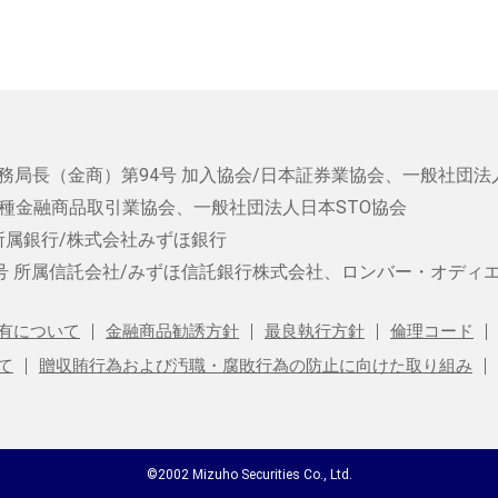
務局長（金商）第94号
加入協会/日本証券業協会、一般社団法
種金融商品取引業協会、一般社団法人日本STO協会
所属銀行/株式会社みずほ銀行
号
所属信託会社/みずほ信託銀行株式会社、ロンバー・オディ
有について
金融商品勧誘方針
最良執行方針
倫理コード
て
贈収賄行為および汚職・腐敗行為の防止に向けた取り組み
©2002 Mizuho Securities Co., Ltd.