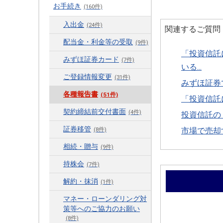
お手続き
(160件)
入出金
(24件)
関連するご質問
配当金・利金等の受取
(9件)
「投資信託
みずほ証券カード
(7件)
いる...
ご登録情報変更
(31件)
みずほ証券
各種報告書
(51件)
「投資信託
契約締結前交付書面
(4件)
投資信託の
証券移管
市場で売却
(8件)
相続・贈与
(9件)
持株会
(7件)
解約・抹消
(1件)
マネー・ローンダリング対
策等へのご協力のお願い
(8件)