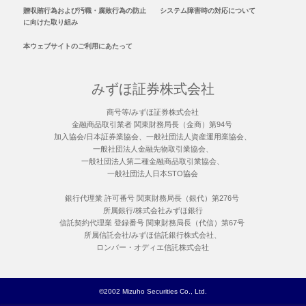
贈収賄行為および汚職・腐敗行為の防止
システム障害時の対応について
に向けた取り組み
本ウェブサイトのご利用にあたって
みずほ証券株式会社
商号等/みずほ証券株式会社
金融商品取引業者 関東財務局長（金商）第94号
加入協会/日本証券業協会、一般社団法人資産運用業協会、
一般社団法人金融先物取引業協会、
一般社団法人第二種金融商品取引業協会、
一般社団法人日本STO協会
銀行代理業 許可番号 関東財務局長（銀代）第276号
所属銀行/株式会社みずほ銀行
信託契約代理業 登録番号 関東財務局長（代信）第67号
所属信託会社/みずほ信託銀行株式会社、
ロンバー・オディエ信託株式会社
©2002 Mizuho Securities Co., Ltd.