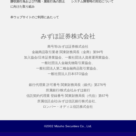
贈収賄行為および汚職・腐敗行為の防止
システム障害時の対応について
に向けた取り組み
本ウェブサイトのご利用にあたって
みずほ証券株式会社
商号等/みずほ証券株式会社
金融商品取引業者 関東財務局長（金商）第94号
加入協会/日本証券業協会、一般社団法人資産運用業協会、
一般社団法人金融先物取引業協会、
一般社団法人第二種金融商品取引業協会、
一般社団法人日本STO協会
銀行代理業 許可番号 関東財務局長（銀代）第276号
所属銀行/株式会社みずほ銀行
信託契約代理業 登録番号 関東財務局長（代信）第67号
所属信託会社/みずほ信託銀行株式会社、
ロンバー・オディエ信託株式会社
©2002 Mizuho Securities Co., Ltd.