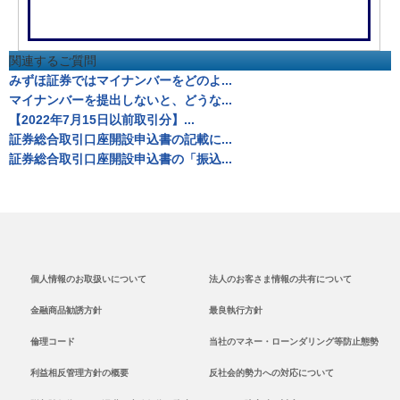
関連するご質問
みずほ証券ではマイナンバーをどのよ...
マイナンバーを提出しないと、どうな...
【2022年7月15日以前取引分】...
証券総合取引口座開設申込書の記載に...
証券総合取引口座開設申込書の「振込...
個人情報のお取扱いについて
法人のお客さま情報の共有について
金融商品勧誘方針
最良執行方針
倫理コード
当社のマネー・ローンダリング等防止態勢
利益相反管理方針の概要
反社会的勢力への対応について