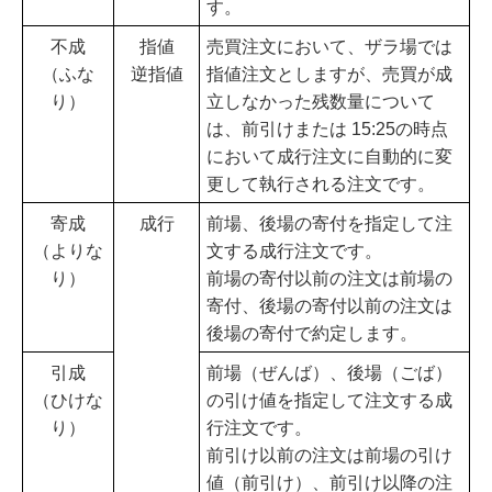
す。
不成
指値
売買注文において、ザラ場では
（ふな
逆指値
指値注文としますが、売買が成
り）
立しなかった残数量について
は、前引けまたは 15:25の時点
において成行注文に自動的に変
更して執行される注文です。
寄成
成行
前場、後場の寄付を指定して注
（よりな
文する成行注文です。
り）
前場の寄付以前の注文は前場の
寄付、後場の寄付以前の注文は
後場の寄付で約定します。
引成
前場（ぜんば）、後場（ごば）
（ひけな
の引け値を指定して注文する成
り）
行注文です。
前引け以前の注文は前場の引け
値（前引け）、前引け以降の注