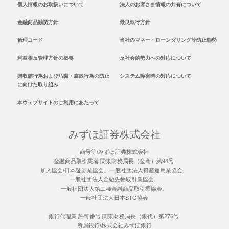
個人情報のお取扱いについて
法人のお客さま情報の共有について
金融商品勧誘方針
最良執行方針
倫理コード
当社のマネー・ローンダリング等防止態勢
利益相反管理方針の概要
反社会的勢力への対応について
贈収賄行為および汚職・腐敗行為の防止
システム障害時の対応について
に向けた取り組み
本ウェブサイトのご利用にあたって
みずほ証券株式会社
商号等/みずほ証券株式会社
金融商品取引業者 関東財務局長（金商）第94号
加入協会/日本証券業協会、一般社団法人資産運用業協会、
一般社団法人金融先物取引業協会、
一般社団法人第二種金融商品取引業協会、
一般社団法人日本STO協会
銀行代理業 許可番号 関東財務局長（銀代）第276号
所属銀行/株式会社みずほ銀行