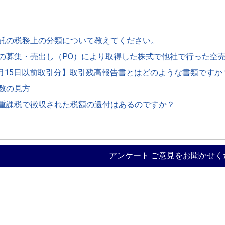
託の税務上の分類について教えてください。
の募集・売出し（PO）により取得した株式で他社で行った空
年7月15日以前取引分】取引残高報告書とはどのような書類ですか
数の見方
重課税で徴収された税額の還付はあるのですか？
アンケート:ご意見をお聞かせく