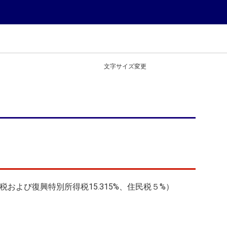
文字サイズ変更
税および復興特別所得税15.315%、住民税５%）