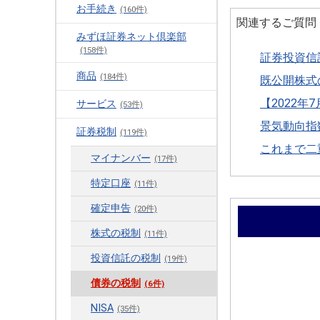
お手続き
(160件)
関連するご質問
みずほ証券ネット倶楽部
(158件)
証券投資信
商品
(184件)
既公開株式
【2022
サービス
(53件)
景気動向指
証券税制
(119件)
これまで二
マイナンバー
(17件)
特定口座
(11件)
確定申告
(20件)
株式の税制
(11件)
投資信託の税制
(19件)
債券の税制
(6件)
NISA
(35件)