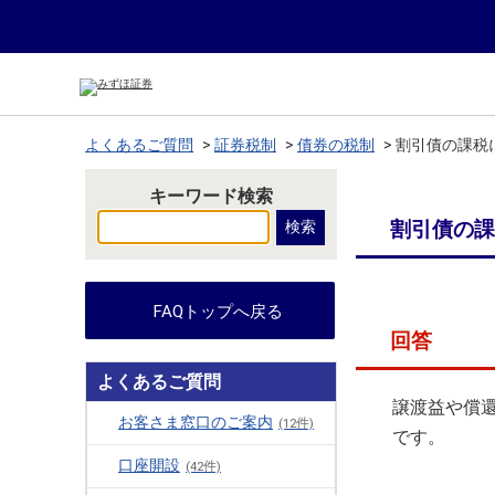
よくあるご質問
>
証券税制
>
債券の税制
>
割引債の課税
キーワード検索
割引債の課
FAQトップへ戻る
回答
よくあるご質問
譲渡益や償還
お客さま窓口のご案内
(12件)
です。
口座開設
(42件)