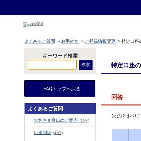
よくあるご質問
>
お手続き
>
ご登録情報変更
>
特定口座
キーワード検索
特定口座の
FAQトップへ戻る
回答
よくあるご質問
次のとおり
お客さま窓口のご案内
(12件)
口座開設
(42件)