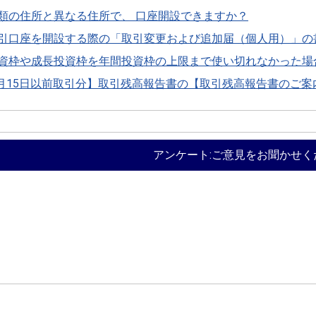
類の住所と異なる住所で、 口座開設できますか？
引口座を開設する際の「取引変更および追加届（個人用）」の
資枠や成長投資枠を年間投資枠の上限まで使い切れなかった場
年7月15日以前取引分】取引残高報告書の【取引残高報告書のご
アンケート:ご意見をお聞かせく