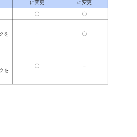
に変更
に変更
〇
〇
クを
－
〇
〇
－
クを