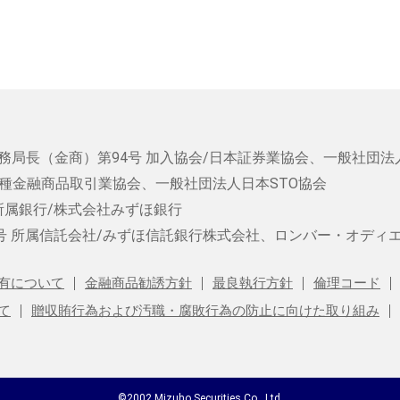
務局長（金商）第94号
加入協会/日本証券業協会、一般社団法
種金融商品取引業協会、一般社団法人日本STO協会
所属銀行/株式会社みずほ銀行
号
所属信託会社/みずほ信託銀行株式会社、ロンバー・オディ
有について
金融商品勧誘方針
最良執行方針
倫理コード
て
贈収賄行為および汚職・腐敗行為の防止に向けた取り組み
©2002 Mizuho Securities Co., Ltd.