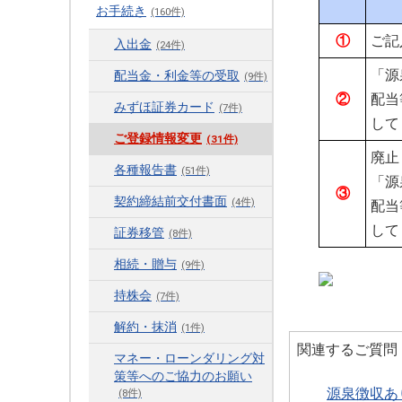
お手続き
(160件)
①
ご記
入出金
(24件)
「源
配当金・利金等の受取
(9件)
②
配当
みずほ証券カード
(7件)
して
ご登録情報変更
(31件)
廃止
各種報告書
(51件)
「源
③
契約締結前交付書面
(4件)
配当
して
証券移管
(8件)
相続・贈与
(9件)
持株会
(7件)
解約・抹消
(1件)
関連するご質問
マネー・ローンダリング対
策等へのご協力のお願い
源泉徴収あ
(8件)