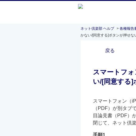
ネット倶楽部 ヘルプ
>
各種報告
かない/[同意する]ボタンが押せな
戻る
スマートフォン
い/[同意す
スマートフォン（i
（PDF）が別タブ
目論見書（PDF）
閉じて、ネット倶
手順1