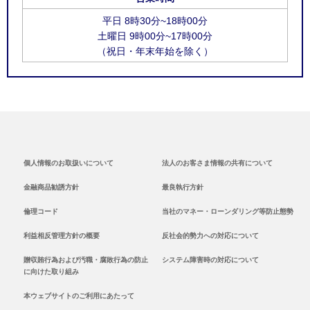
平日 8時30分~18時00分
土曜日 9時00分~17時00分
（祝日・年末年始を除く）
個人情報のお取扱いについて
法人のお客さま情報の共有について
金融商品勧誘方針
最良執行方針
倫理コード
当社のマネー・ローンダリング等防止態勢
利益相反管理方針の概要
反社会的勢力への対応について
贈収賄行為および汚職・腐敗行為の防止
システム障害時の対応について
に向けた取り組み
本ウェブサイトのご利用にあたって