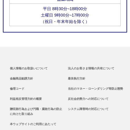
平日 8時30分~18時00分
土曜日 9時00分~17時00分
（祝日・年末年始を除く）
個人情報のお取扱いについて
法人のお客さま情報の共有について
金融商品勧誘方針
最良執行方針
倫理コード
当社のマネー・ローンダリング等防止態勢
利益相反管理方針の概要
反社会的勢力への対応について
贈収賄行為および汚職・腐敗行為の防止
システム障害時の対応について
に向けた取り組み
本ウェブサイトのご利用にあたって