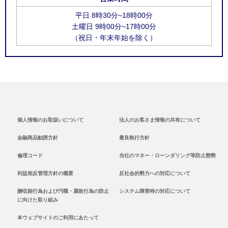
平日 8時30分~18時00分
土曜日 9時00分~17時00分
（祝日・年末年始を除く）
個人情報のお取扱いについて
法人のお客さま情報の共有について
金融商品勧誘方針
最良執行方針
倫理コード
当社のマネー・ローンダリング等防止態勢
利益相反管理方針の概要
反社会的勢力への対応について
贈収賄行為および汚職・腐敗行為の防止
システム障害時の対応について
に向けた取り組み
本ウェブサイトのご利用にあたって