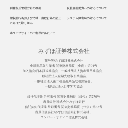
利益相反管理方針の概要
反社会的勢力への対応について
贈収賄行為および汚職・腐敗行為の防止
システム障害時の対応について
に向けた取り組み
本ウェブサイトのご利用にあたって
みずほ証券株式会社
商号等/みずほ証券株式会社
金融商品取引業者 関東財務局長（金商）第94号
加入協会/日本証券業協会、一般社団法人資産運用業協会、
一般社団法人金融先物取引業協会、
一般社団法人第二種金融商品取引業協会、
一般社団法人日本STO協会
銀行代理業 許可番号 関東財務局長（銀代）第276号
所属銀行/株式会社みずほ銀行
信託契約代理業 登録番号 関東財務局長（代信）第67号
所属信託会社/みずほ信託銀行株式会社、
ロンバー・オディエ信託株式会社