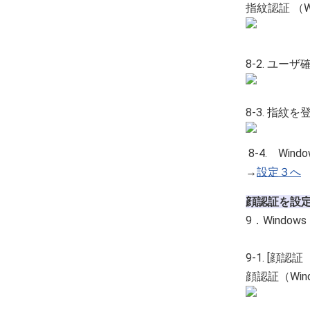
指紋認証 （
8-2. ユ
8-3. 指
8-4. Wi
→
設定３へ
顔認証を設
9．Windo
9-1. [顔認
顔認証（Wi