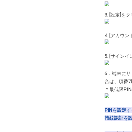
3. [設定]
4. [アカウ
5. [サイ
6．端末にサ
合は、項番
＊最低限PI
PINを設定
指紋認証を