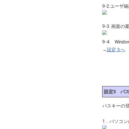
9-2.ユー
9-3. 画
9-4. Win
→
設定３へ
設定3 パ
パスキーの
1．パソコン