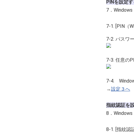
PINを設定
7．Window
7-1. [PI
7-2. パ
7-3. 任
7-4. Win
→
設定３へ
指紋認証を
8．Windo
8-1. [指紋