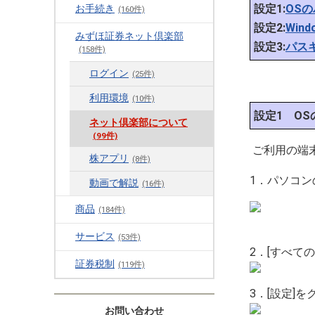
設定1:
OS
お手続き
(160件)
設定2:
Wind
みずほ証券ネット倶楽部
設定3:
パス
(158件)
ログイン
(25件)
利用環境
(10件)
設定1 O
ネット倶楽部について
(99件)
ご利用の端
株アプリ
(8件)
1．パソコン
動画で解説
(16件)
商品
(184件)
サービス
(53件)
2．[すべて
証券税制
(119件)
3．[設定]
お問い合わせ