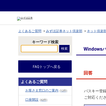
よくあるご質問
>
みずほ証券ネット倶楽部
>
ネット倶楽
キーワード検索
Window
FAQトップへ戻る
回答
よくあるご質問
お客さま窓口のご案内
パスキー登
(12件)
ご対応くだ
口座開設
(42件)