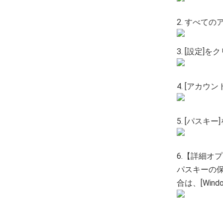
2. すべて
3. [設定]
4. [アカウ
5. [パスキ
6.【詳細オ
パスキーの保
合は、[Win