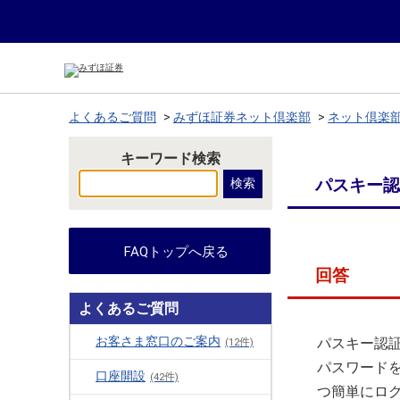
よくあるご質問
>
みずほ証券ネット倶楽部
>
ネット倶楽
キーワード検索
パスキー認
FAQトップへ戻る
回答
よくあるご質問
お客さま窓口のご案内
パスキー認
(12件)
パスワード
口座開設
(42件)
つ簡単にロ