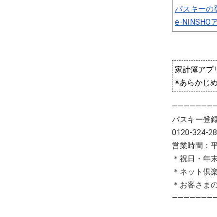
パスキーの
e-NINS
家計簿アプ
※あらかじ
―――――――
パスキー登
0120-324-2
営業時間：平日
＊祝日・年
＊ネット倶
＊お客さま
―――――――