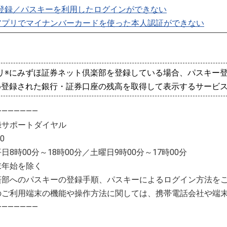
登録／パスキーを利用したログインができない
HOアプリでマイナンバーカードを使った本人認証ができない
リ※にみずほ証券ネット倶楽部を登録している場合、パスキー
め登録された銀行・証券口座の残高を取得して表示するサービ
―――――――
録サポートダイヤル
80
8時00分～18時00分／土曜日9時00分～17時00分
末年始を除く
楽部へのパスキーの登録手順、パスキーによるログイン方法を
のご利用端末の機能や操作方法に関しては、携帯電話会社や端
―――――――