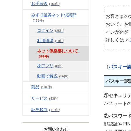
お手続き
(160件)
みずほ証券ネット倶楽部
お客さまの
(158件)
おいて、お
ログイン
(25件)
インが必須
詳しくは＜
利用環境
(10件)
ネット倶楽部について
(99件)
株アプリ
(8件)
［
パスキー
動画で解説
(16件)
パスキー認
商品
(184件)
①セキュリ
サービス
(53件)
パスワード
証券税制
(119件)
②パスワー
顔認証やP
お問い合わせ