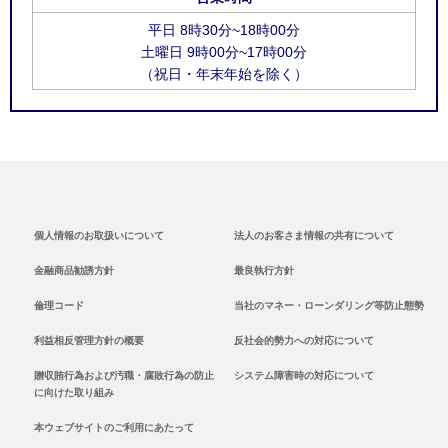
平日 8時30分~18時00分
土曜日 9時00分~17時00分
（祝日・年末年始を除く）
個人情報のお取扱いについて
法人のお客さま情報の共有について
金融商品勧誘方針
最良執行方針
倫理コード
当社のマネー・ローンダリング等防止態勢
利益相反管理方針の概要
反社会的勢力への対応について
贈収賄行為および汚職・腐敗行為の防止
システム障害時の対応について
に向けた取り組み
本ウェブサイトのご利用にあたって