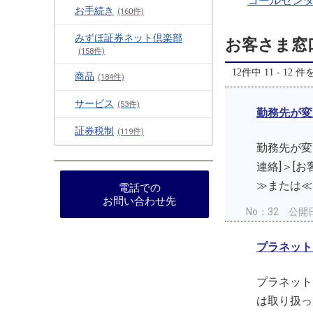
コールセン
お手続き
(160件)
みずほ証券ネット倶楽部
お客さま窓
(158件)
12件中 11 - 12 
商品
(184件)
サービス
(53件)
勤務先が変
証券税制
(119件)
勤務先が変
連絡]＞[
≫または≪
電話での
お問い合わせ先
No：32
公開日
プラネット
プラネット
は取り扱