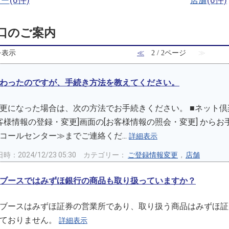
(6件)
(6件)
ター
店舗
口のご案内
件を表示
≪
2 / 2ページ
≫
わったのですが、手続き方法を教えてください。
更になった場合は、次の方法でお手続きください。 ■ネット倶
お客様情報の登録・変更]画面の[お客様情報の照会・変更] から
コールセンター≫までご連絡くだ...
詳細表示
時：2024/12/23 05:30
カテゴリー：
ご登録情報変更
,
店舗
ブースではみずほ銀行の商品も取り扱っていますか？
ブースはみずほ証券の営業所であり、取り扱う商品はみずほ証
っておりません。
詳細表示