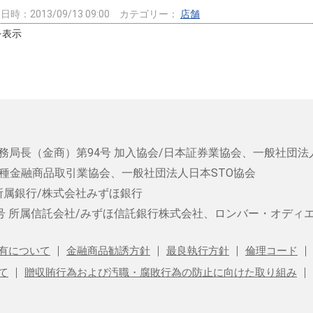
時：2013/09/13 09:00
カテゴリー：
店舗
件を表示
務局長（金商）第94号
加入協会/日本証券業協会、一般社団法
種金融商品取引業協会、一般社団法人日本STO協会
所属銀行/株式会社みずほ銀行
号
所属信託会社/みずほ信託銀行株式会社、ロンバー・オディ
有について
金融商品勧誘方針
最良執行方針
倫理コード
て
贈収賄行為および汚職・腐敗行為の防止に向けた取り組み