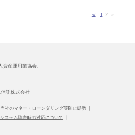
≪
1
2
≫
人資産運用業協会、
エ信託株式会社
当社のマネー・ローンダリング等防止態勢
システム障害時の対応について