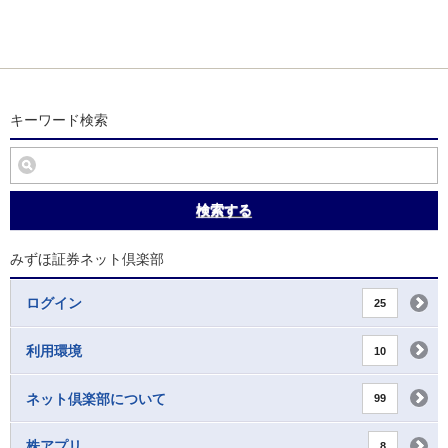
キーワード検索
検索する
みずほ証券ネット倶楽部
ログイン
25
利用環境
10
ネット倶楽部について
99
株アプリ
8