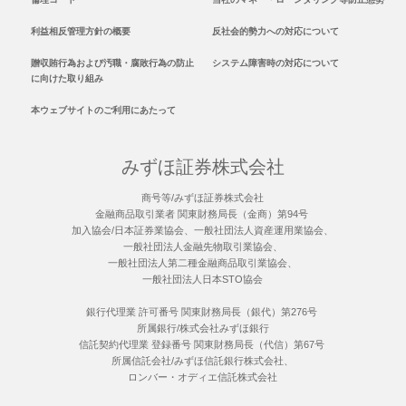
利益相反管理方針の概要
反社会的勢力への対応について
贈収賄行為および汚職・腐敗行為の防止
システム障害時の対応について
に向けた取り組み
本ウェブサイトのご利用にあたって
みずほ証券株式会社
商号等/みずほ証券株式会社
金融商品取引業者 関東財務局長（金商）第94号
加入協会/日本証券業協会、一般社団法人資産運用業協会、
一般社団法人金融先物取引業協会、
一般社団法人第二種金融商品取引業協会、
一般社団法人日本STO協会
銀行代理業 許可番号 関東財務局長（銀代）第276号
所属銀行/株式会社みずほ銀行
信託契約代理業 登録番号 関東財務局長（代信）第67号
所属信託会社/みずほ信託銀行株式会社、
ロンバー・オディエ信託株式会社