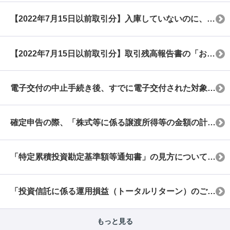
【2022年7月15日以前取引分】入庫していないのに、取引残高報告書に「入出庫」と記載があるのはなぜですか？
【2022年7月15日以前取引分】取引残高報告書の「お預り残高の明細」で、外国債券の買付時為替レートが「＊＊＊＊＊...
電子交付の中止手続き後、すでに電子交付された対象書面をネット倶楽部で閲覧できますか？
確定申告の際、「株式等に係る譲渡所得等の金額の計算明細書」を提出する場合、「特定口座年間取引報告書」の添付は必要ですか。
「特定累積投資勘定基準額等通知書」の見方について教えてください。
「投資信託に係る運用損益（トータルリターン）のご案内」の、外国投資信託の計算に使用する為替レートは何ですか？
もっと見る